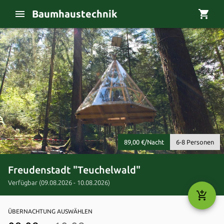
Baumhaustechnik
shopping_cart
89,00 €/Nacht
6-8 Personen
Freudenstadt "Teuchelwald"
Verfügbar (09.08.2026 - 10.08.2026)
add_shopping_cart
ÜBERNACHTUNG AUSWÄHLEN