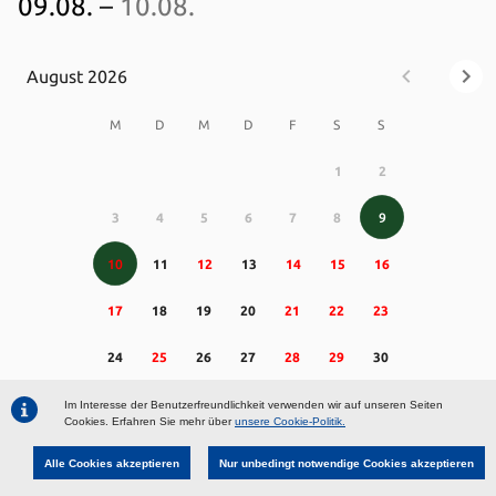
09.08.
–
10.08.
August
2026
M
D
M
D
F
S
S
1
2
3
4
5
6
7
8
9
10
11
12
13
14
15
16
17
18
19
20
21
22
23
24
25
26
27
28
29
30
31
Im Interesse der Benutzerfreundlichkeit verwenden wir auf unseren Seiten
Cookies. Erfahren Sie mehr über
unsere Cookie-Politik.
Alle Cookies akzeptieren
Nur unbedingt notwendige Cookies akzeptieren